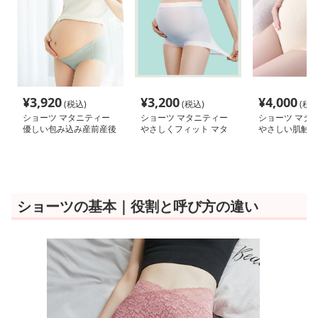
¥
3,920
¥
3,200
¥
4,000
(税込)
(税込)
(税込
ショーツ マタニティー
ショーツ マタニティー
ショーツ マタ
優しい包み込み産前産後
やさしくフィット マタ
やさしい肌触り
ショーツ
ニティーショーツ
タニティショー
ショーツの基本｜役割と呼び方の違い