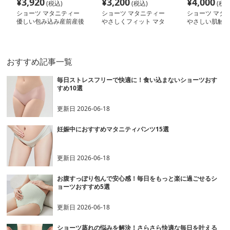
¥
3,920
¥
3,200
¥
4,000
(税込)
(税込)
(税込
ショーツ マタニティー
ショーツ マタニティー
ショーツ マタ
優しい包み込み産前産後
やさしくフィット マタ
やさしい肌触り
ショーツ
ニティーショーツ
タニティショー
おすすめ記事一覧
毎日ストレスフリーで快適に！食い込まないショーツおす
すめ10選
更新日
2026-06-18
妊娠中におすすめマタニティパンツ15選
更新日
2026-06-18
お腹すっぽり包んで安心感！毎日をもっと楽に過ごせるシ
ョーツおすすめ5選
更新日
2026-06-18
ショーツ蒸れの悩みを解決！さらさら快適な毎日を叶える