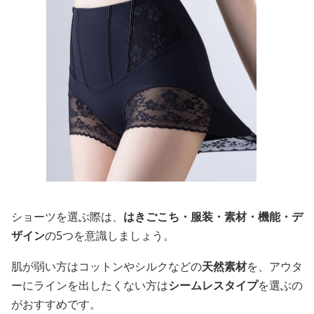
ショーツを選ぶ際は、
はきごこち・服装・素材・機能・デ
ザイン
の5つを意識しましょう。
肌が弱い方はコットンやシルクなどの
天然素材
を、アウタ
ーにラインを出したくない方は
シームレスタイプ
を選ぶの
がおすすめです。