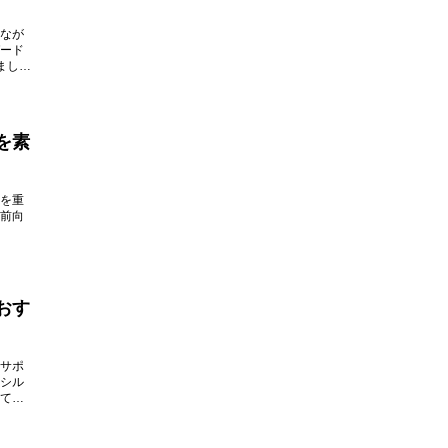
なが
ード
ましょ
を素
を重
前向
おす
サポ
シル
てご