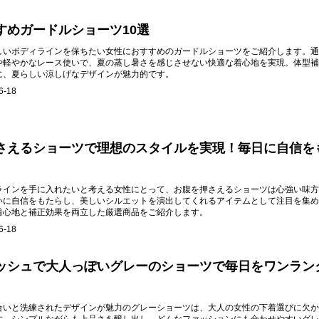
すめガードルショーツ10選
しいボディラインを保ちたい女性におすすめのガードルショーツをご紹介します。通
や軽やかなレース使いで、夏の蒸し暑さを感じさせない快適な着心地を実現。体型補
に、夏らしい涼しげなデザインが魅力的です。
6-18
さえるショーツで理想のスタイルを実現！毎日に自信を
ラインを手に入れたいと考える女性にとって、お腹を押さえるショーツは心強い味方
いに自信をもたらし、美しいシルエットを演出してくれるアイテムとして注目を集め
着心地と補正効果を両立した厳選商品をご紹介します。
6-18
ッシュで大人っぽいグレーのショーツで毎日をワンラン
合いと洗練されたデザインが魅力のグレーショーツは、大人の女性の下着選びに欠か