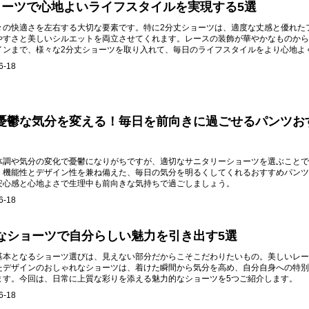
ョーツで心地よいライフスタイルを実現する5選
々の快適さを左右する大切な要素です。特に2分丈ショーツは、適度な丈感と優れた
やすさと美しいシルエットを両立させてくれます。レースの装飾が華やかなものから
インまで、様々な2分丈ショーツを取り入れて、毎日のライフスタイルをより心地よ
6-18
憂鬱な気分を変える！毎日を前向きに過ごせるパンツお
体調や気分の変化で憂鬱になりがちですが、適切なサニタリーショーツを選ぶことで
。機能性とデザイン性を兼ね備えた、毎日の気分を明るくしてくれるおすすめパンツ
安心感と心地よさで生理中も前向きな気持ちで過ごしましょう。
6-18
なショーツで自分らしい魅力を引き出す5選
基本となるショーツ選びは、見えない部分だからこそこだわりたいもの。美しいレー
たデザインのおしゃれなショーツは、着けた瞬間から気分を高め、自分自身への特別
ます。今回は、日常に上質な彩りを添える魅力的なショーツを5つご紹介します。
6-18