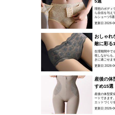
5選
理想のボディ
ら自信を与え
ルショーツ5
う。
更新日
2026-0
おしゃれ
敵に彩る1
生理期間中で
視しながらも
きに過ごせま
更新日
2026-0
産後の体
すめ15選
産後の体型変
ートできます
エットづくり
紹介します。
更新日
2026-0