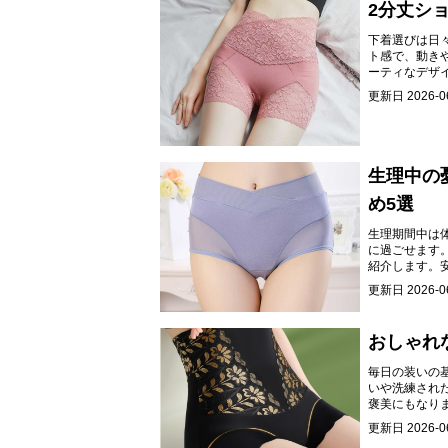
2分丈シ
下着選びは日
ト感で、動き
ーティなデザ
しましょう。
更新日
2026-0
生理中の
め5選
生理期間中は
に過ごせます
紹介します。
更新日
2026-0
おしゃれ
毎日の装いの
いや洗練され
褒美にもなり
更新日
2026-0