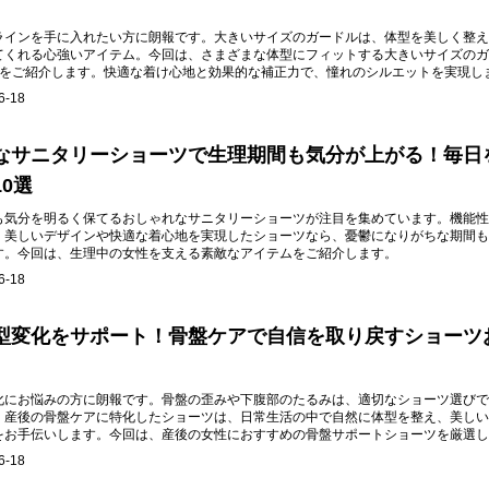
ラインを手に入れたい方に朗報です。大きいサイズのガードルは、体型を美しく整え
てくれる心強いアイテム。今回は、さまざまな体型にフィットする大きいサイズのガ
選をご紹介します。快適な着け心地と効果的な補正力で、憧れのシルエットを実現し
6-18
なサニタリーショーツで生理期間も気分が上がる！毎日
0選
も気分を明るく保てるおしゃれなサニタリーショーツが注目を集めています。機能性
、美しいデザインや快適な着心地を実現したショーツなら、憂鬱になりがちな期間も
す。今回は、生理中の女性を支える素敵なアイテムをご紹介します。
6-18
型変化をサポート！骨盤ケアで自信を取り戻すショーツ
化にお悩みの方に朗報です。骨盤の歪みや下腹部のたるみは、適切なショーツ選びで
。産後の骨盤ケアに特化したショーツは、日常生活の中で自然に体型を整え、美しい
をお手伝いします。今回は、産後の女性におすすめの骨盤サポートショーツを厳選し
6-18