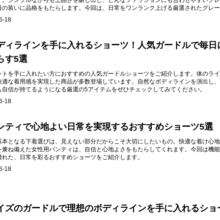
す。シンプルながらも上品さを醸し出し、どんなファッションにも合わせやすいグレ
日の装いに品格をもたらします。今回は、日常をワンランク上げる厳選されたグレー
します。
6-18
ディラインを手に入れるショーツ！人気ガードルで毎日
らす5選
ットを手に入れたい方におすすめの人気ガードルショーツをご紹介します。体のライ
快適な着用感を実現した商品が多数登場しています。自然なボディラインを演出し、
も自信が持てるようになる厳選の5アイテムをぜひチェックしてみてください。
6-18
ンティで心地よい日常を実現するおすすめショーツ5選
基本となる下着選びは、見えない部分だからこそ大切にしたいもの。快適な着け心地
を兼ね備えた女性用パンティは、自信と心地よさをもたらしてくれます。今回は機能
優れた、日常を彩るおすすめショーツをご紹介します。
6-18
イズのガードルで理想のボディラインを手に入れるショ