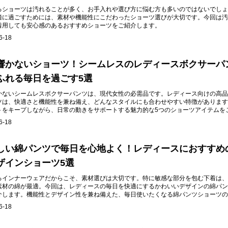
るショーツは汚れることが多く、お手入れや選び方に悩む方も多いのではないでしょ
適に過ごすためには、素材や機能性にこだわったショーツ選びが大切です。今回は汚
着用しても安心感のあるおすすめショーツをご紹介します。
6-18
響かないショーツ！シームレスのレディースボクサーパ
ふれる毎日を過ごす5選
かないシームレスボクサーパンツは、現代女性の必需品です。レディース向けの高品
ツは、快適さと機能性を兼ね備え、どんなスタイルにも合わせやすい特徴があります
トをキープしながら、日常の動きをサポートする魅力的な5つのショーツアイテムを
6-18
しい綿パンツで毎日を心地よく！レディースにおすすめ
ザインショーツ5選
るインナーウェアだからこそ、素材選びは大切です。特に敏感な部分を包む下着は、
素材の綿が最適。今回は、レディースの毎日を快適にするかわいいデザインの綿パン
介します。機能性とデザイン性を兼ね備えた、毎日使いたくなる綿パンツショーツの
す。
6-18