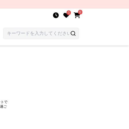
0
0
ントで
過ご