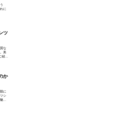
う
れに
ンツ
質な
。美
ご紹介
のか
肌に
ツシ
魅力