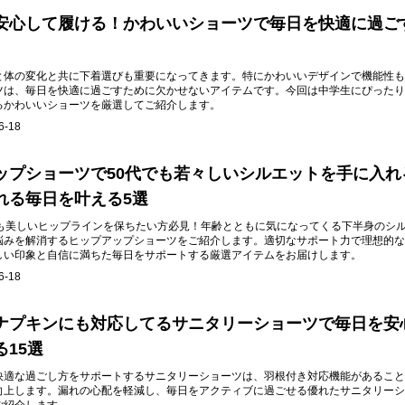
安心して履ける！かわいいショーツで毎日を快適に過ごす
と体の変化と共に下着選びも重要になってきます。特にかわいいデザインで機能性も
ツは、毎日を快適に過ごすために欠かせないアイテムです。今回は中学生にぴったり
るかわいいショーツを厳選してご紹介します。
6-18
ップショーツで50代でも若々しいシルエットを手に入れ
れる毎日を叶える5選
ても美しいヒップラインを保ちたい方必見！年齢とともに気になってくる下半身のシ
悩みを解消するヒップアップショーツをご紹介します。適切なサポート力で理想的な
しい印象と自信に満ちた毎日をサポートする厳選アイテムをお届けします。
6-18
ナプキンにも対応してるサニタリーショーツで毎日を安
15選
快適な過ごし方をサポートするサニタリーショーツは、羽根付き対応機能があること
向上します。漏れの心配を軽減し、毎日をアクティブに過ごせる優れたサニタリーシ