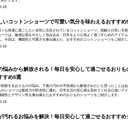
ご紹介します。
6-18
しいコットンショーツで可愛い気分を味わえるおすすめ
日々も快適に過ごしたい女性に注目されているコットンショーツ。肌触りの良い天然
ョーツは、敏感な肌をやさしく包み込み、日常をより心地よく過ごすためのアイテム
ん。今回は、機能性と可愛さを兼ね備えた、おすすめのコットンショーツをご紹介し
6-18
の悩みから解放される！毎日を安心して過ごせるおりも
すすめ5選
が経験するおりものの悩み。下着の汚れや不快感から解放されたいと思ったことはあ
ものショーツは吸収力や防水性に優れ、日常生活の安心感を高めてくれる心強いアイ
機能性とデザイン性を兼ね備えたおすすめのおりものショーツをご紹介します。
6-18
が汚れるお悩みを解決！毎日安心して過ごせるおすすめ