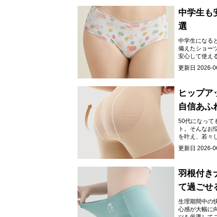
中学生も
選
中学生になる
備えたショー
安心して使え
更新日
2026-0
ヒップア
自信あふ
50代になっ
ト。そんなお
を叶え、若々
更新日
2026-0
羽根付き
て過ごせる
生理期間中の
心感が大幅に