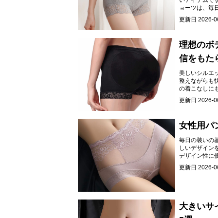
いアイテムで
ョーツは、毎
ーツをご紹介
更新日
2026-0
理想のボ
信をもた
美しいシルエ
整えながらも
の着こなしに
更新日
2026-0
女性用パ
毎日の装いの
しいデザイン
デザイン性に
更新日
2026-0
大きいサ