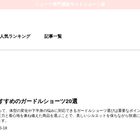
ショーツ
専門通販サイト
ショーツ屋
人気ランキング
記事一覧
おすすめのガードルショーツ20選
とって、体型の変化や下半身の悩みに対応できるガードルショーツ選びは重要なポイ
正力と着心地を兼ね備えた商品を選ぶことで、美しいシルエットを保ちながら快適に
ます。
6-18