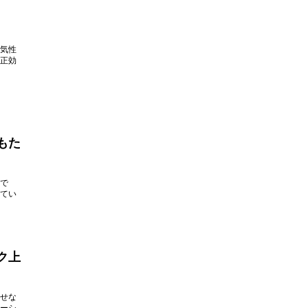
気性
正効
もた
で
てい
ク上
せな