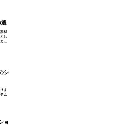
5選
素材
とし
ま
のシ
りま
テム
ショ