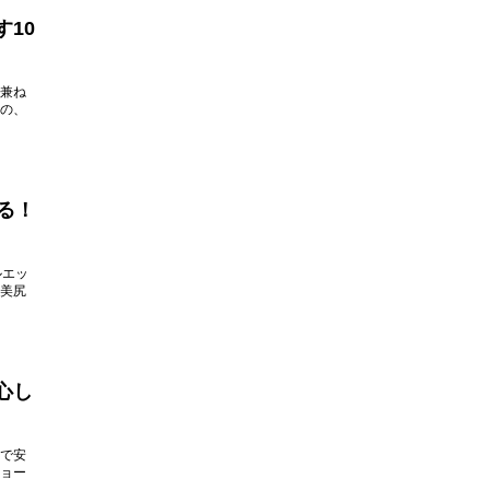
10
兼ね
の、
る！
ルエッ
美尻
心し
で安
ョー