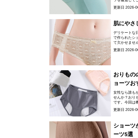
ツを厳選して
更新日
2026-0
肌にやさ
デリケートな
で作られたシ
て欠かせませ
す。
更新日
2026-0
おりもの
ョーツお
女性なら誰も
せんか？おり
です。今回は
更新日
2026-0
ショーツ
ーツ5選