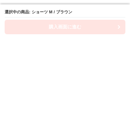
選択中の商品: ショーツ M / ブラウン
選択中の商品: ショーツ M / ブラウン
購入画面に進む
購入画面に進む
ショーツ屋
について
会社概要