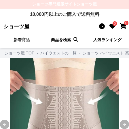
ショーツ
専門通販サイト
ショーツ屋
10,000
円以上のご購入で送料無料
0
0
ショーツ屋
新着商品
商品を検索
人気ランキング
ショーツ屋 TOP
›
ハイウエストの一覧
›
ショーツ ハイウエスト 
Previous slide
Ne