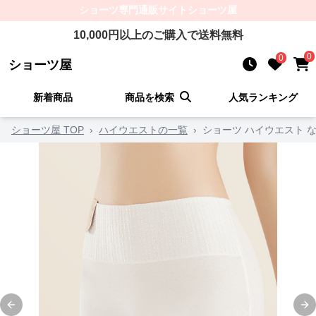
ショーツ
専門通販サイト
ショーツ屋
10,000
円以上のご購入で送料無料
0
0
ショーツ屋
新着商品
商品を検索
人気ランキング
ショーツ屋 TOP
›
ハイウエストの一覧
›
ショーツ ハイウエスト 
Previous slide
Ne