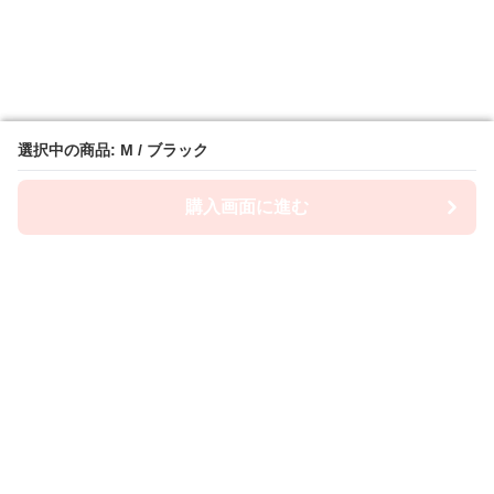
選択中の商品: M / ブラック
選択中の商品: M / ブラック
購入画面に進む
購入画面に進む
ショーツ屋
について