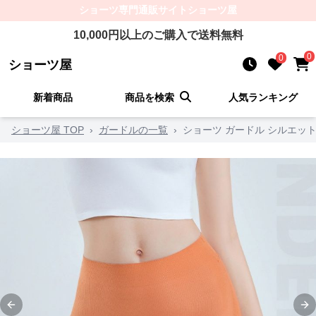
ショーツ
専門通販サイト
ショーツ屋
10,000
円以上のご購入で送料無料
0
0
ショーツ屋
新着商品
商品を検索
人気ランキング
ショーツ屋 TOP
›
ガードルの一覧
›
ショーツ ガードル シルエッ
Previous slide
Ne