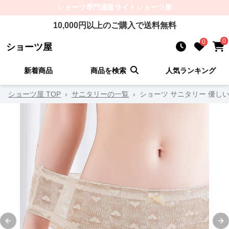
ショーツ
専門通販サイト
ショーツ屋
10,000
円以上のご購入で送料無料
0
0
ショーツ屋
新着商品
商品を検索
人気ランキング
ショーツ屋 TOP
›
サニタリーの一覧
›
ショーツ サニタリー 優し
Previous slide
Ne