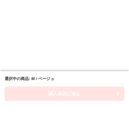
選択中の商品: M / ベージュ
選択中の商品: M / ベージュ
購入画面に進む
購入画面に進む