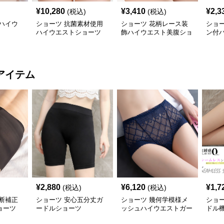
¥
10,280
¥
3,410
¥
2,3
(税込)
(税込)
ハイウ
ショーツ 抗菌素材使用
ショーツ 花柄レース装
ショ
ハイウエストショーツ
飾ハイウエスト美腹ショ
ン付
ーツ
ツ
アイテム
¥
2,880
¥
6,120
¥
1,7
(税込)
(税込)
断補正
ショーツ 安心五分丈ガ
ショーツ 幾何学模様メ
ショー
ョーツ
ードルショーツ
ッシュハイウエストガー
ドル
ドル
涼感