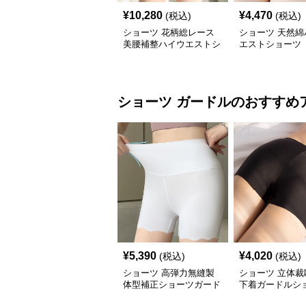
¥
10,280
¥
4,470
(税込)
(税込)
ショーツ 花柄総レース
ショーツ 天然綿
美腰補整ハイウエストシ
エストショーツ
ョーツ
ショーツ
ガードル
のおすすめ
¥
5,390
¥
4,020
(税込)
(税込)
ショーツ 高弾力無縫製
ショーツ 立体裁
体型補正ショーツガード
下着ガードルシ
ル