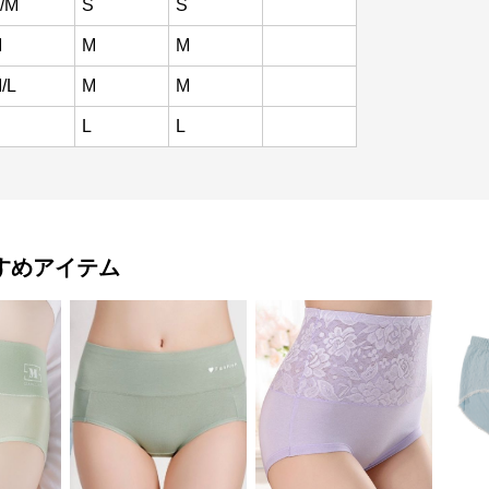
/M
S
S
M
M
M
/L
M
M
L
L
すめアイテム