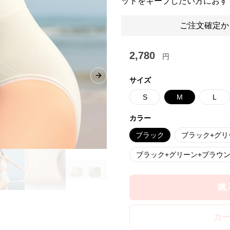
ットをキープしたい方におす
ご注文確定か
2,780
円
Next slide
サイズ
S
M
L
カラー
ブラック
ブラック+グリ
ブラック+グリーン+ブラウ
購
カー