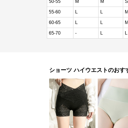
50-55
M
M
S
55-60
L
L
60-65
L
L
M
65-70
-
L
L
ショーツ
ハイウエスト
のおす