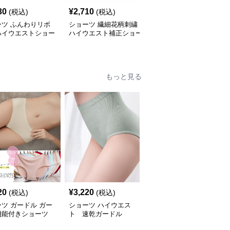
30
¥
2,710
¥
2,670
(税込)
(税込)
(税込)
ーツ ふんわりリボ
ショーツ 繊細花柄刺繍
ショーツ アイスシルク
ハイウエストショー
ハイウエスト補正ショー
シームレス ハイウエス
ツ
ト美体ショーツ
もっと見る
20
¥
3,220
¥
1,990
(税込)
(税込)
(税込)
ツ ガードル ガー
ショーツ ハイウエス
ショーツ ガードル 美尻
機能付きショーツ
ト 速乾ガードル
引き締め
素材 レディース