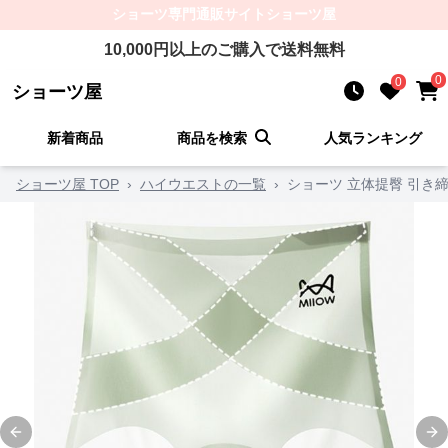
ショーツ
専門通販サイト
ショーツ屋
10,000
円以上のご購入で送料無料
0
0
ショーツ屋
新着商品
商品を検索
人気ランキング
ショーツ屋 TOP
›
ハイウエストの一覧
›
ショーツ 立体提臀 引き
Previous slide
Ne