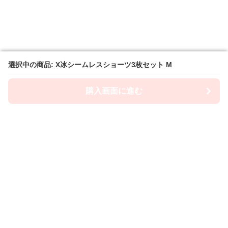
選択中の商品: X冰シームレスショーツ3枚セット M
選択中の商品: X冰シームレスショーツ3枚セット M
購入画面に進む
購入画面に進む
ショーツ屋
について