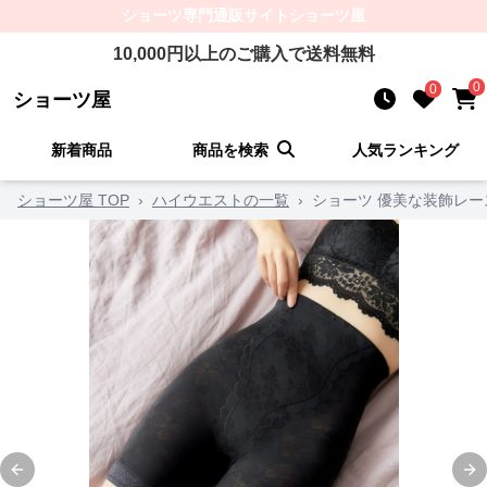
ショーツ
専門通販サイト
ショーツ屋
10,000
円以上のご購入で送料無料
0
0
ショーツ屋
新着商品
商品を検索
人気ランキング
ショーツ屋 TOP
›
ハイウエストの一覧
›
ショーツ 優美な装飾レ
Previous slide
Ne