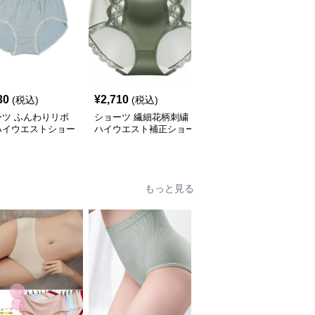
30
¥
2,710
¥
2,670
(税込)
(税込)
(税込)
ーツ ふんわりリボ
ショーツ 繊細花柄刺繍
ショーツ アイスシルク
ハイウエストショー
ハイウエスト補正ショー
シームレス ハイウエス
ツ
ト美体ショーツ
もっと見る