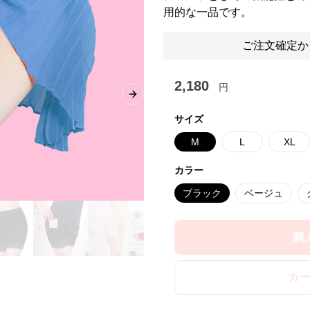
用的な一品です。
ご注文確定か
2,180
円
Next slide
サイズ
M
L
XL
カラー
ブラック
ベージュ
購
カー