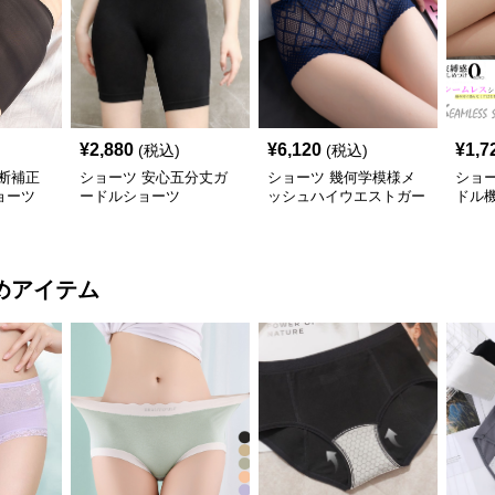
¥
2,880
¥
6,120
¥
1,7
(税込)
(税込)
断補正
ショーツ 安心五分丈ガ
ショーツ 幾何学模様メ
ショー
ョーツ
ードルショーツ
ッシュハイウエストガー
ドル
ドル
涼感
めアイテム