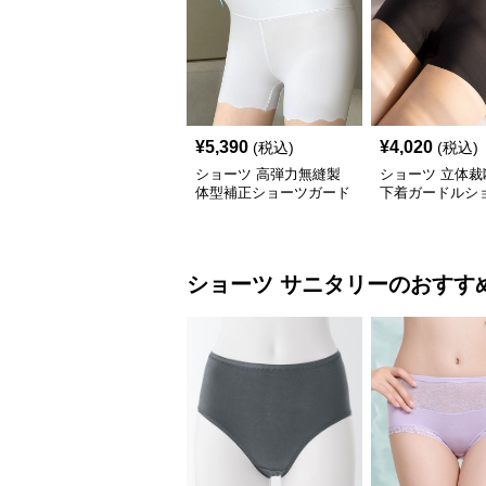
¥
5,390
¥
4,020
(税込)
(税込)
ショーツ 高弾力無縫製
ショーツ 立体裁
体型補正ショーツガード
下着ガードルシ
ル
ショーツ
サニタリー
のおすす