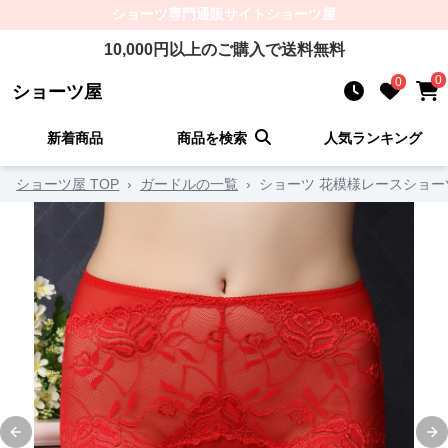
ショーツ
専門通販サイト
ショーツ屋
10,000
円以上のご購入で送料無料
0
0
ショーツ屋
新着商品
商品を検索
人気ランキング
ショーツ屋 TOP
›
ガードルの一覧
›
ショーツ 花模様レースショー
Previous slide
Ne