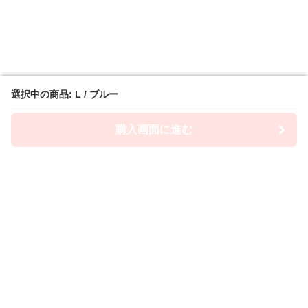
選択中の商品: L / ブルー
選択中の商品: L / ブルー
購入画面に進む
購入画面に進む
ショーツ屋
について