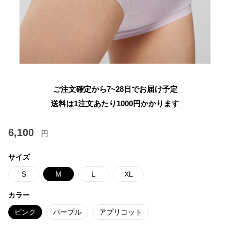
ご注文確定から7~28日でお届け予定
送料は1注文あたり
1000
円かかります
6,100
円
サイズ
S
M
L
XL
カラー
ピンク
パープル
アプリコット