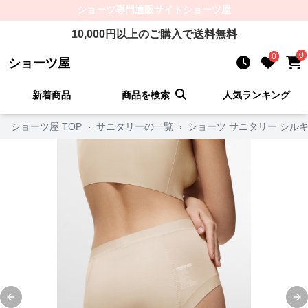
ショーツ
専門通販サイト
ショーツ屋
10,000
円以上のご購入で送料無料
0
0
ショーツ屋
新着商品
商品を検索
人気ランキング
ショーツ屋 TOP
›
サニタリーの一覧
›
ショーツ サニタリー シル
Previous slide
Ne