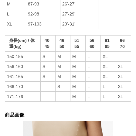
M
87-93
26'-27'
L
92-98
27'-29'
XL
97-103
29'-31'
身長(cm) \ 体
40-
46-
51-
56-
61-
66-
重(kg)
45
50
55
60
65
70
150-155
S
M
M
L
XL
156-160
S
M
M
L
XL
XL
161-165
S
M
M
L
XL
XL
166-170
S
M
L
L
XL
171-176
M
L
L
XL
商品画像