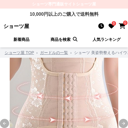
ショーツ
専門通販サイト
ショーツ屋
10,000
円以上のご購入で送料無料
0
0
ショーツ屋
新着商品
商品を検索
人気ランキング
ショーツ屋 TOP
›
ガードルの一覧
›
ショーツ 美姿勢整えるハイ
Previous slide
Ne