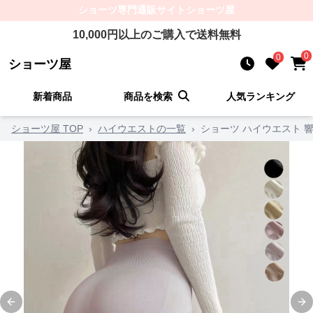
ショーツ
専門通販サイト
ショーツ屋
10,000
円以上のご購入で送料無料
0
0
ショーツ屋
新着商品
商品を検索
人気ランキング
ショーツ屋 TOP
›
ハイウエストの一覧
›
ショーツ ハイウエスト 
Previous slide
Ne