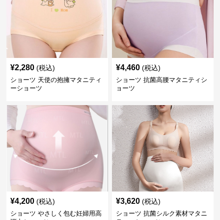
¥
2,280
¥
4,460
(税込)
(税込)
ショーツ 天使の抱擁マタニティ
ショーツ 抗菌高腰マタニティシ
ーショーツ
ョーツ
¥
4,200
¥
3,620
(税込)
(税込)
ショーツ やさしく包む妊婦用高
ショーツ 抗菌シルク素材マタニ