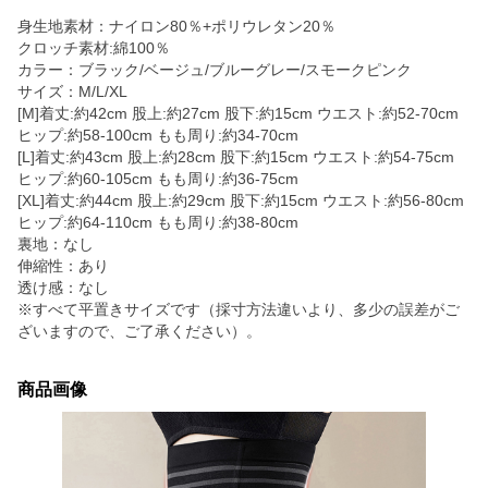
身生地素材：ナイロン80％+ポリウレタン20％
クロッチ素材:綿100％
カラー：ブラック/ベージュ/ブルーグレー/スモークピンク
サイズ：M/L/XL
[M]着丈:約42cm 股上:約27cm 股下:約15cm ウエスト:約52-70cm
ヒップ:約58-100cm もも周り:約34-70cm
[L]着丈:約43cm 股上:約28cm 股下:約15cm ウエスト:約54-75cm
ヒップ:約60-105cm もも周り:約36-75cm
[XL]着丈:約44cm 股上:約29cm 股下:約15cm ウエスト:約56-80cm
ヒップ:約64-110cm もも周り:約38-80cm
裏地：なし
伸縮性：あり
透け感：なし
※すべて平置きサイズです（採寸方法違いより、多少の誤差がご
ざいますので、ご了承ください）。
商品画像