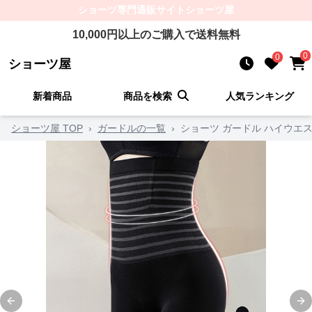
ショーツ
専門通販サイト
ショーツ屋
10,000
円以上のご購入で送料無料
0
0
ショーツ屋
新着商品
商品を検索
人気ランキング
ショーツ屋 TOP
›
ガードルの一覧
›
ショーツ ガードル ハイウエ
Previous slide
Ne