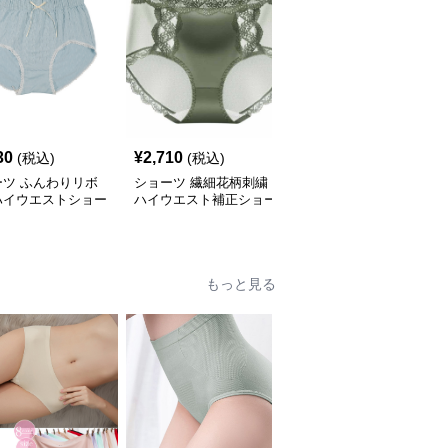
30
¥
2,710
¥
2,670
(税込)
(税込)
(税込)
ーツ ふんわりリボ
ショーツ 繊細花柄刺繍
ショーツ アイスシルク
ハイウエストショー
ハイウエスト補正ショー
シームレス ハイウエス
ツ
ト美体ショーツ
もっと見る