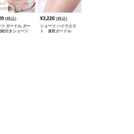
20
¥
3,220
¥
4,740
(税込)
(税込)
(税込)
ツ ガードル ガー
ショーツ ハイウエス
ショーツ ガードル 厚手
機能付きショーツ
ト 速乾ガードル
パッド付き矯正下着
素材 レディース