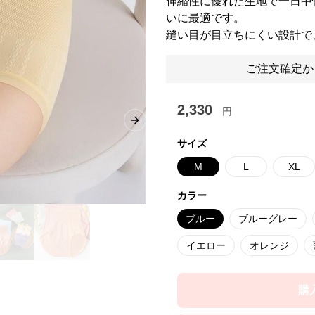
伸縮性に優れた生地で一日中
いに最適です。
縫い目が目立ちにくい設計で
ご注文確定か
2,330
円
Next slide
サイズ
M
L
XL
カラー
ブルー
ブルーグレー
イエロー
オレンジ
購