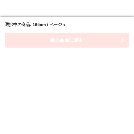
選択中の商品: 165cm / ベージュ
選択中の商品: 165cm / ベージュ
購入画面に進む
購入画面に進む
ショーツ屋
について