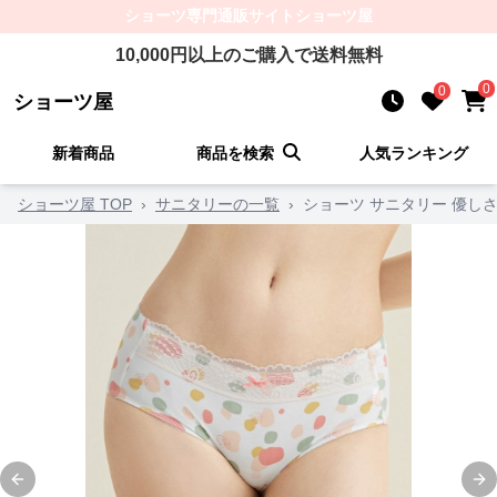
ショーツ
専門通販サイト
ショーツ屋
10,000
円以上のご購入で送料無料
0
0
ショーツ屋
新着商品
商品を検索
人気ランキング
ショーツ屋 TOP
›
サニタリーの一覧
›
ショーツ サニタリー 優し
Previous slide
Ne