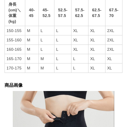
身長
(cm)＼
40-
45-
52.5-
57.5-
62.5-
67.5-
体重
45
52.5
57.5
62.5
67.5
70
(kg)
150-155
M
L
L
XL
XL
2XL
155-160
M
L
L
XL
XL
2XL
160-165
M
L
L
XL
XL
2XL
165-170
M
M
L
L
XL
XL
170-175
M
M
L
L
XL
XL
商品画像