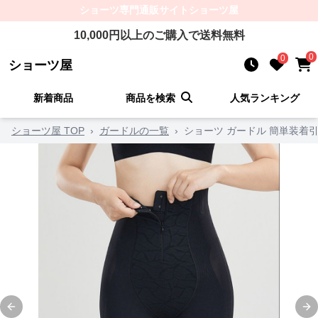
ショーツ
専門通販サイト
ショーツ屋
10,000
円以上のご購入で送料無料
0
0
ショーツ屋
新着商品
商品を検索
人気ランキング
ショーツ屋 TOP
›
ガードルの一覧
›
ショーツ ガードル 簡単装着
Previous slide
Ne