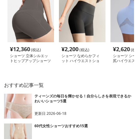
¥
12,360
¥
2,200
¥
2,620
(税込)
(税込)
(税込
ショーツ 立体シルエッ
ショーツ なめらかフィ
ショーツ シー
トヒップアップショーツ
ット ハイウエストショ
尻ハイウエスト
ーツ
おすすめ記事一覧
ティーンズの毎日を輝かせる！自分らしさを表現できるか
わいいショーツ5選
更新日
2026-06-18
60代女性ショーツおすすめ15選