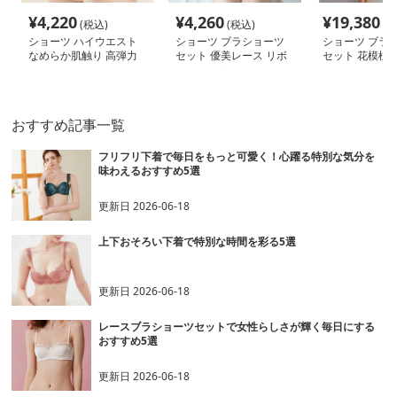
¥
4,220
¥
4,260
¥
19,380
(税込)
(税込)
(税
ショーツ ハイウエスト
ショーツ ブラショーツ
ショーツ ブラ
なめらか肌触り 高弾力
セット 優美レース リボ
セット 花模様
ハイウエスト
ン飾り 下着セット
スブラショーツ
おすすめ記事一覧
フリフリ下着で毎日をもっと可愛く！心躍る特別な気分を
味わえるおすすめ5選
更新日
2026-06-18
上下おそろい下着で特別な時間を彩る5選
更新日
2026-06-18
レースブラショーツセットで女性らしさが輝く毎日にする
おすすめ5選
更新日
2026-06-18