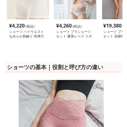
¥
4,220
¥
4,260
¥
19,380
(税込)
(税込)
(税
ショーツ ハイウエスト
ショーツ ブラショーツ
ショーツ ブラ
なめらか肌触り 高弾力
セット 優美レース リボ
セット 花模様
ハイウエスト
ン飾り 下着セット
スブラショーツ
ショーツの基本｜役割と呼び方の違い