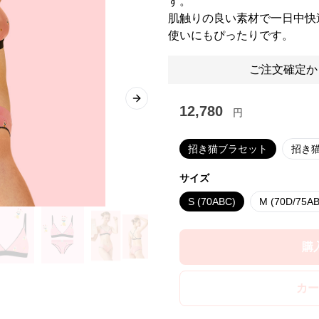
す。
肌触りの良い素材で一日中快
使いにもぴったりです。
ご注文確定か
Next slide
12,780
円
招き猫ブラセット
招き
サイズ
S (70ABC)
M (70D/75A
購
カー