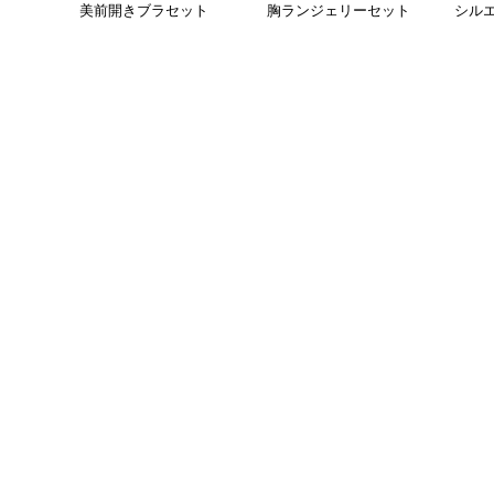
美前開きブラセット
胸ランジェリーセット
シル