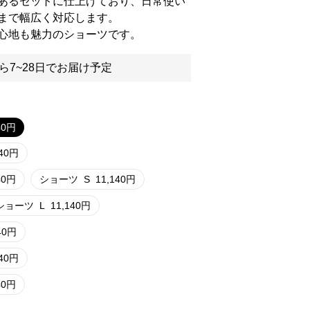
あるセットに仕上げており、日常使い
まで幅広く対応します。
心地も魅力のショーツです。
ら7~28日でお届け予定
40
円
40
円
40
円
ショーツ
S
11,140
円
ショーツ
L
11,140
円
40
円
40
円
40
円