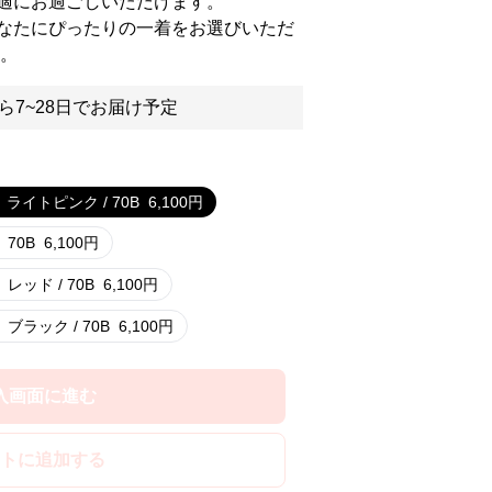
適にお過ごしいただけます。
なたにぴったりの一着をお選びいただ
す。
ら7~28日でお届け予定
ライトピンク / 70B
6,100
円
70B
6,100
円
レッド / 70B
6,100
円
ブラック / 70B
6,100
円
入画面に進む
トに追加する