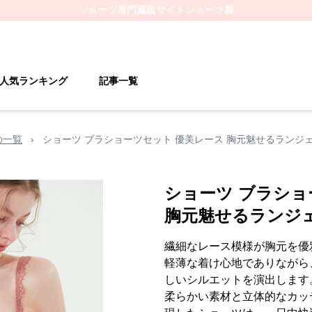
ショーツ
専門通販サイト
ショーツ屋
人気ランキング
記事一覧
の一覧
›
ショーツ ブラショーツセット 優美レース 胸元魅せるランジ
ショーツ ブラショ
胸元魅せるランジ
繊細なレース模様が胸元を優
軽薄な着け心地でありながら
しいシルエットを演出します
柔らかい素材と立体的なカッ