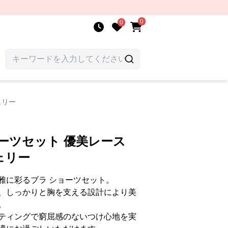
0
0
ェリー
ーツセット 優美レース
ェリー
雅に彩るブラ ショーツセット。
、しっかりと胸を支える設計により美
。
ティングで窮屈感のないつけ心地を実