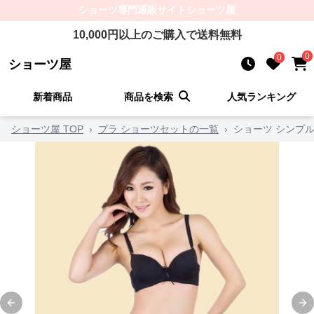
ショーツ
専門通販サイト
ショーツ屋
10,000
円以上のご購入で送料無料
0
0
ショーツ屋
新着商品
商品を検索
人気ランキング
ショーツ屋 TOP
›
ブラ ショーツセットの一覧
›
ショーツ シンプ
Previous slide
Ne