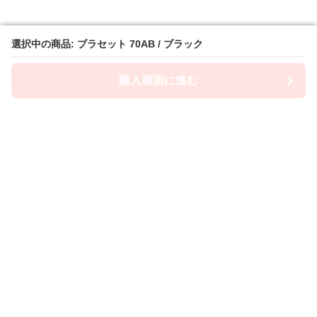
選択中の商品: ブラセット 70AB / ブラック
選択中の商品: ブラセット 70AB / ブラック
購入画面に進む
購入画面に進む
ショーツ屋
について
会社概要