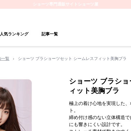
ショーツ
専門通販サイト
ショーツ屋
人気ランキング
記事一覧
の一覧
›
ショーツ ブラショーツセット シームレスフィット美胸ブラ
ショーツ ブラショ
ィット美胸ブラ
極上の着け心地を実現した、
ト。
締め付け感のない立体構造で
にも響きにくい設計です。