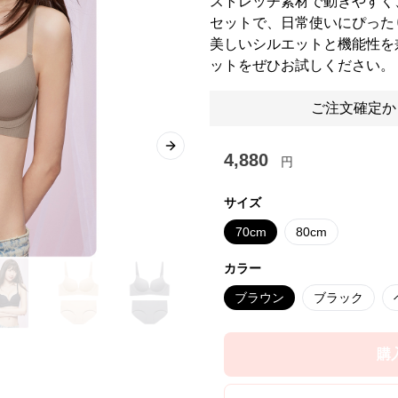
ストレッチ素材で動きやすく
セットで、日常使いにぴった
美しいシルエットと機能性を
ットをぜひお試しください。
ご注文確定か
Next slide
4,880
円
サイズ
70cm
80cm
カラー
ブラウン
ブラック
購