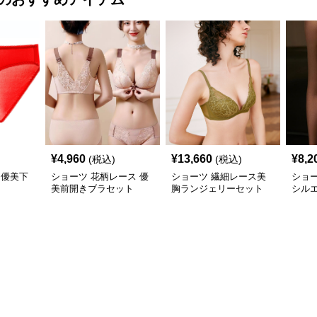
¥
4,960
¥
13,660
¥
8,2
(税込)
(税込)
 優美下
ショーツ 花柄レース 優
ショーツ 繊細レース美
ショー
美前開きブラセット
胸ランジェリーセット
シル