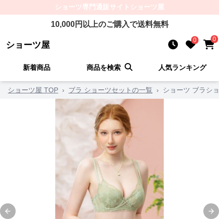
ショーツ
専門通販サイト
ショーツ屋
10,000
円以上のご購入で送料無料
0
0
ショーツ屋
新着商品
商品を検索
人気ランキング
ショーツ屋 TOP
›
ブラ ショーツセットの一覧
›
ショーツ ブラシ
Previous slide
Ne