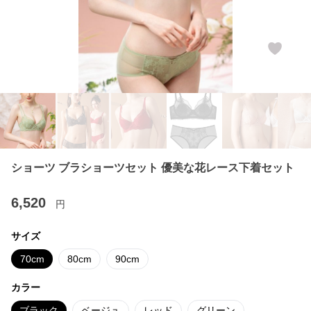
ショーツ ブラショーツセット 優美な花レース下着セット
6,520
円
サイズ
70cm
80cm
90cm
カラー
ブラック
ベージュ
レッド
グリーン