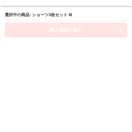
選択中の商品: ショーツ3枚セット M
選択中の商品: ショーツ3枚セット M
購入画面に進む
購入画面に進む
ショーツ屋
について
会社概要