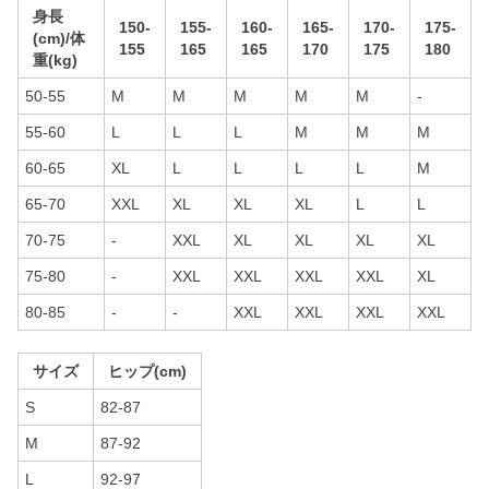
身長
150-
155-
160-
165-
170-
175-
(cm)/体
155
165
165
170
175
180
重(kg)
50-55
M
M
M
M
M
-
55-60
L
L
L
M
M
M
60-65
XL
L
L
L
L
M
65-70
XXL
XL
XL
XL
L
L
70-75
-
XXL
XL
XL
XL
XL
75-80
-
XXL
XXL
XXL
XXL
XL
80-85
-
-
XXL
XXL
XXL
XXL
サイズ
ヒップ(cm)
S
82-87
M
87-92
L
92-97