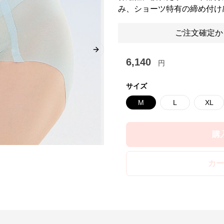
み、ショーツ特有の締め付け
ご注文確定か
Next slide
6,140
円
サイズ
M
L
XL
購
カー