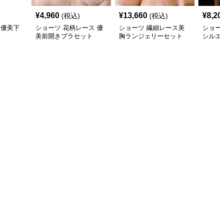
¥
4,960
¥
13,660
¥
8,2
(税込)
(税込)
 優美下
ショーツ 花柄レース 優
ショーツ 繊細レース美
ショー
美前開きブラセット
胸ランジェリーセット
シル