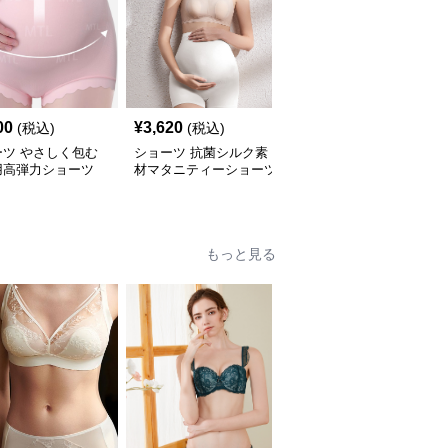
00
¥
3,620
¥
14,920
(税込)
(税込)
(税込)
ーツ やさしく包む
ショーツ 抗菌シルク素
ショーツ シームレスマ
用高弾力ショーツ
材マタニティーショーツ
タニティーショーツ
もっと見る