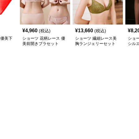
¥
4,960
¥
13,660
¥
8,2
(税込)
(税込)
 優美下
ショーツ 花柄レース 優
ショーツ 繊細レース美
ショー
美前開きブラセット
胸ランジェリーセット
シル