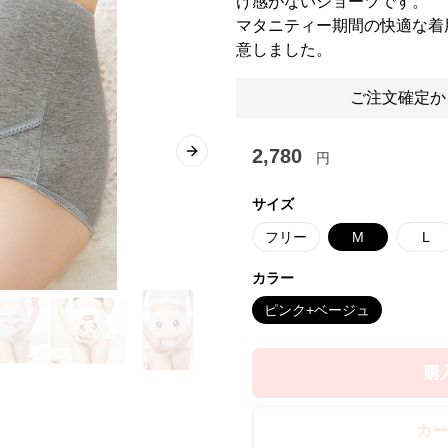
け感がないショーツです。
マタニティー期間の快適な着
意しました。
ご注文確定か
2,780
円
Next slide
サイズ
フリー
M
L
カラー
ピンク+ベージュ
購
カー