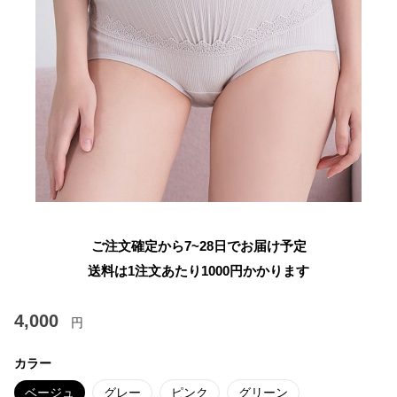
ご注文確定から7~28日でお届け予定
送料は1注文あたり
1000
円かかります
4,000
円
カラー
ベージュ
グレー
ピンク
グリーン