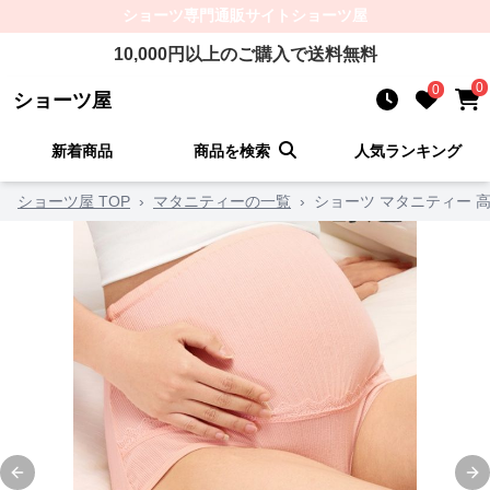
ショーツ
専門通販サイト
ショーツ屋
10,000
円以上のご購入で送料無料
0
0
ショーツ屋
新着商品
商品を検索
人気ランキング
ショーツ屋 TOP
›
マタニティーの一覧
›
ショーツ マタニティー 
Previous slide
Ne