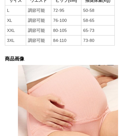
サイズ
ウエスト
ヒップ(cm)
推奨体重(kg)
L
調節可能
72-95
50-58
XL
調節可能
76-100
58-65
XXL
調節可能
80-105
65-73
3XL
調節可能
84-110
73-80
商品画像